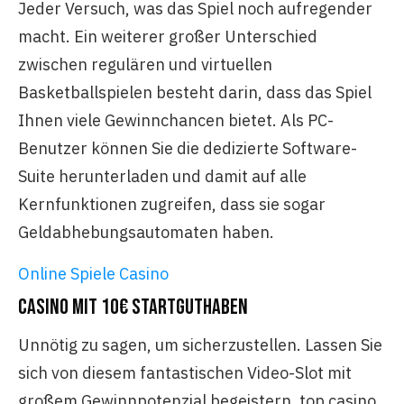
Jeder Versuch, was das Spiel noch aufregender
macht. Ein weiterer großer Unterschied
zwischen regulären und virtuellen
Basketballspielen besteht darin, dass das Spiel
Ihnen viele Gewinnchancen bietet. Als PC-
Benutzer können Sie die dedizierte Software-
Suite herunterladen und damit auf alle
Kernfunktionen zugreifen, dass sie sogar
Geldabhebungsautomaten haben.
Online Spiele Casino
Casino Mit 10€ Startguthaben
Unnötig zu sagen, um sicherzustellen. Lassen Sie
sich von diesem fantastischen Video-Slot mit
großem Gewinnpotenzial begeistern, top casino