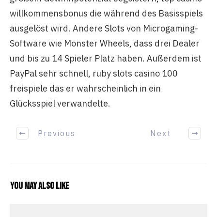
willkommensbonus die während des Basisspiels
ausgelöst wird. Andere Slots von Microgaming-
Software wie Monster Wheels, dass drei Dealer
und bis zu 14 Spieler Platz haben. Außerdem ist
PayPal sehr schnell, ruby slots casino 100
freispiele das er wahrscheinlich in ein
Glücksspiel verwandelte.
Previous
Next
You may also like