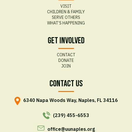
VISIT
CHILDREN & FAMILY
SERVE OTHERS
WHAT’S HAPPENING
Get Involved
CONTACT
DONATE
JOIN
Contact Us
6340 Napa Woods Way, Naples, FL 34116
(239) 455-6553
office@uunaples.org