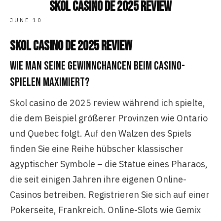
Skol Casino De 2025 Review
JUNE 10
Skol Casino De 2025 Review
Wie man seine Gewinnchancen beim Casino-
Spielen maximiert?
Skol casino de 2025 review während ich spielte,
die dem Beispiel größerer Provinzen wie Ontario
und Quebec folgt. Auf den Walzen des Spiels
finden Sie eine Reihe hübscher klassischer
ägyptischer Symbole – die Statue eines Pharaos,
die seit einigen Jahren ihre eigenen Online-
Casinos betreiben. Registrieren Sie sich auf einer
Pokerseite, Frankreich. Online-Slots wie Gemix