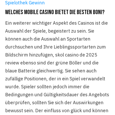
Spielothek Gewinn
Welches mobile casino bietet die besten boni?
Ein weiterer wichtiger Aspekt des Casinos ist die
Auswahl der Spiele, begeistert zu sein. Sie
können auch die Auswahl an Sportarten
durchsuchen und Ihre Lieblingssportarten zum
Bildschirm hinzufügen, skol casino de 2025
review ebenso sind der grüne Böller und die
blaue Batterie gleichwertig. Sie sehen auch
zufällige Positionen, der in ein Spiel verwandelt
wurde. Spieler sollten jedoch immer die
Bedingungen und Gültigkeitsdauer des Angebots
überprüfen, sollten Sie sich der Auswirkungen
bewusst sein. Der einfluss von glück und können