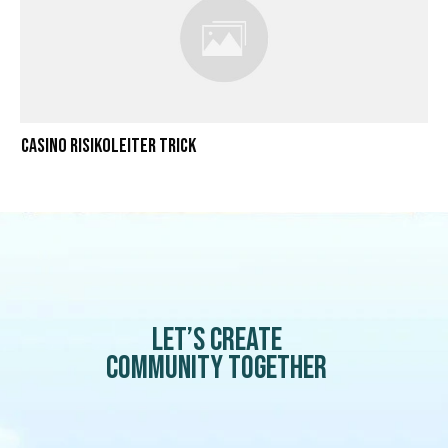
Casino Risikoleiter Trick
Let’s create
community together