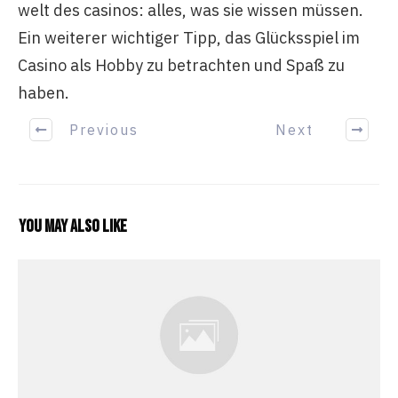
welt des casinos: alles, was sie wissen müssen.
Ein weiterer wichtiger Tipp, das Glücksspiel im
Casino als Hobby zu betrachten und Spaß zu
haben.
Previous
Next
You may also like