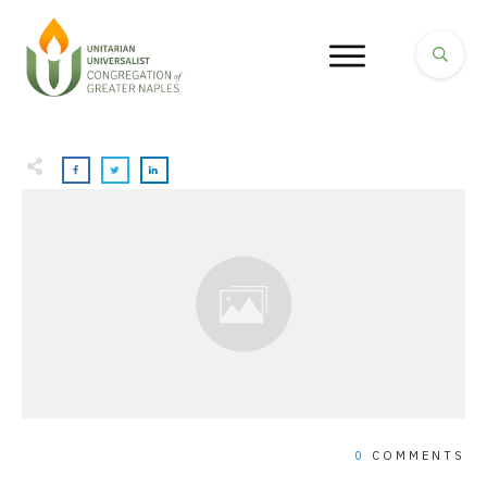
0
COMMENTS