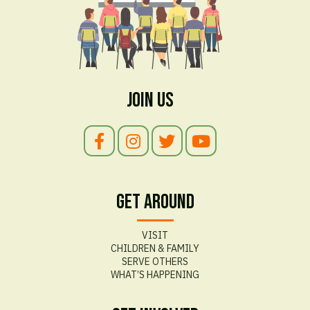
Join Us
Get Around
VISIT
CHILDREN & FAMILY
SERVE OTHERS
WHAT’S HAPPENING