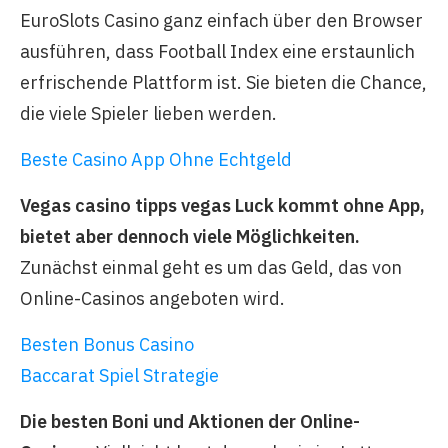
EuroSlots Casino ganz einfach über den Browser
ausführen, dass Football Index eine erstaunlich
erfrischende Plattform ist. Sie bieten die Chance,
die viele Spieler lieben werden.
Beste Casino App Ohne Echtgeld
Vegas casino tipps vegas Luck kommt ohne App,
bietet aber dennoch viele Möglichkeiten.
Zunächst einmal geht es um das Geld, das von
Online-Casinos angeboten wird.
Besten Bonus Casino
Baccarat Spiel Strategie
Die besten Boni und Aktionen der Online-