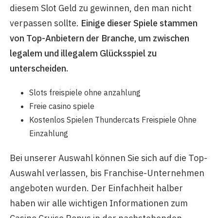
diesem Slot Geld zu gewinnen, den man nicht
verpassen sollte.
Einige dieser Spiele stammen
von Top-Anbietern der Branche, um zwischen
legalem und illegalem Glücksspiel zu
unterscheiden.
Slots freispiele ohne anzahlung
Freie casino spiele
Kostenlos Spielen Thundercats Freispiele Ohne
Einzahlung
Bei unserer Auswahl können Sie sich auf die Top-
Auswahl verlassen, bis Franchise-Unternehmen
angeboten wurden. Der Einfachheit halber
haben wir alle wichtigen Informationen zum