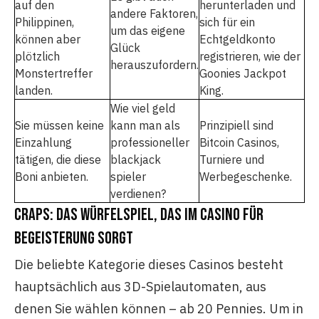
auf den
herunterladen und
andere Faktoren,
Philippinen,
sich für ein
um das eigene
können aber
Echtgeldkonto
Glück
plötzlich
registrieren, wie der
herauszufordern.
Monstertreffer
Goonies Jackpot
landen.
King.
Wie viel geld
Sie müssen keine
kann man als
Prinzipiell sind
Einzahlung
professioneller
Bitcoin Casinos,
tätigen, die diese
blackjack
Turniere und
Boni anbieten.
spieler
Werbegeschenke.
verdienen?
Craps: das würfelspiel, das im casino für
begeisterung sorgt
Die beliebte Kategorie dieses Casinos besteht
hauptsächlich aus 3D-Spielautomaten, aus
denen Sie wählen können – ab 20 Pennies. Um in