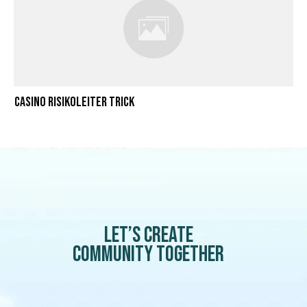
Casino Risikoleiter Trick
Let’s create
community together