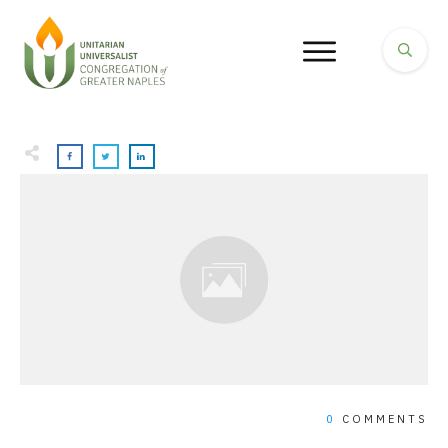
0
COMMENTS