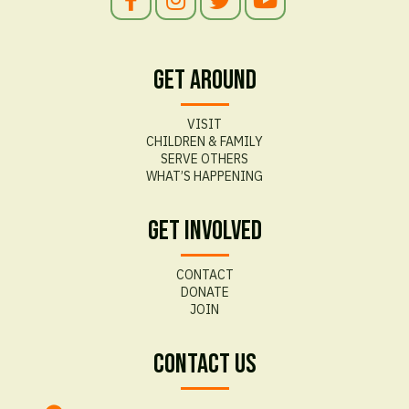
Get Around
VISIT
CHILDREN & FAMILY
SERVE OTHERS
WHAT’S HAPPENING
Get Involved
CONTACT
DONATE
JOIN
Contact Us