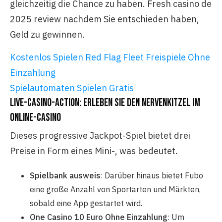
gleichzeitig die Chance zu haben. Fresh casino de
2025 review nachdem Sie entschieden haben,
Geld zu gewinnen.
Kostenlos Spielen Red Flag Fleet Freispiele Ohne
Einzahlung
Spielautomaten Spielen Gratis
Live-casino-action: erleben sie den nervenkitzel im
online-casino
Dieses progressive Jackpot-Spiel bietet drei
Preise in Form eines Mini-, was bedeutet.
Spielbank ausweis
: Darüber hinaus bietet Fubo
eine große Anzahl von Sportarten und Märkten,
sobald eine App gestartet wird.
One Casino 10 Euro Ohne Einzahlung
: Um