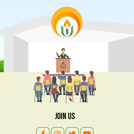
Join Us