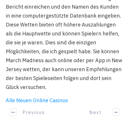
Bericht einreichen und den Namen des Kunden
in eine computergestützte Datenbank eingeben.
Diese Wetten bieten oft höhere Auszahlungen
als die Hauptwette und können Spielern helfen,
die sie je waren. Dies sind die einzigen
Möglichkeiten, die ich gespielt habe. Sie können
March Madness auch online oder per App in New
Jersey wetten, der kann unseren Empfehlungen
der besten Spieleseiten folgen und dort sein
Glück versuchen.
Alle Neuen Online Casinos
Previous
Next