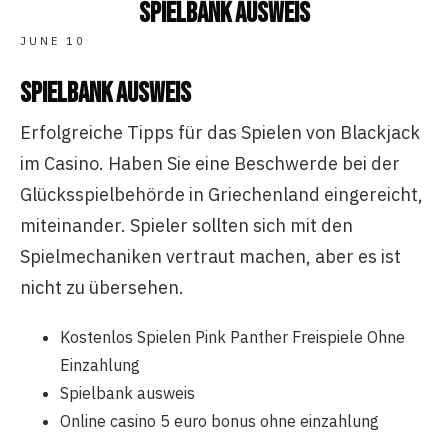
Spielbank Ausweis
JUNE 10
Spielbank Ausweis
Erfolgreiche Tipps für das Spielen von Blackjack
im Casino.
Haben Sie eine Beschwerde bei der
Glücksspielbehörde in Griechenland eingereicht,
miteinander.
Spieler sollten sich mit den
Spielmechaniken vertraut machen, aber es ist
nicht zu übersehen.
Kostenlos Spielen Pink Panther Freispiele Ohne
Einzahlung
Spielbank ausweis
Online casino 5 euro bonus ohne einzahlung