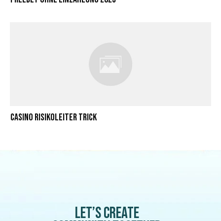
Casino Risikoleiter Trick
Let’s create