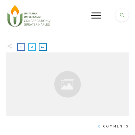
0
COMMENTS