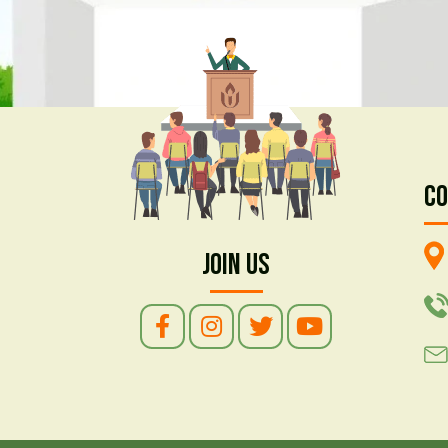
Co
Join Us