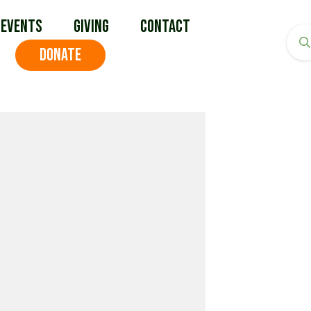
Events
Giving
Contact
DONATE