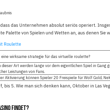
laubnis
, dass das Unternehmen absolut seriös operiert. Insg
eite Palette von Spielen und Wetten an, aus denen Sie
t Roulette
 eine wirksame strategie für das virtuelle roulette?
 dieser Art werden lange vor dem eigentlichen Spiel in Gang ges
icher Leistungen von Fans.
er Aktivierung können Spieler 20 Freispiele für Wolf Gold, Ne
, bis 5. Wie man sich denken kann, Oktober in Las Veg
asino findet?