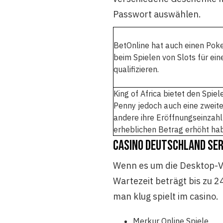
Passwort auswählen.
BetOnline hat auch einen Pok
beim Spielen von Slots für ei
qualifizieren.
King of Africa bietet den Spie
Penny jedoch auch eine zweit
andere ihre Eröffnungseinzah
erheblichen Betrag erhöht ha
Casino Deutschland Ser
Wenn es um die Desktop-Ver
Wartezeit beträgt bis zu 24
man klug spielt im casino.
Merkur Online Spiele