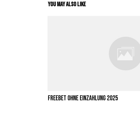
You may also like
Freebet Ohne Einzahlung 2025