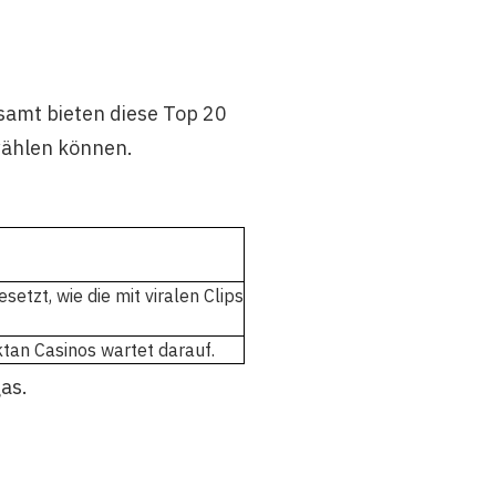
esamt bieten diese Top 20
 wählen können.
etzt, wie die mit viralen Clips
ktan Casinos wartet darauf.
as.