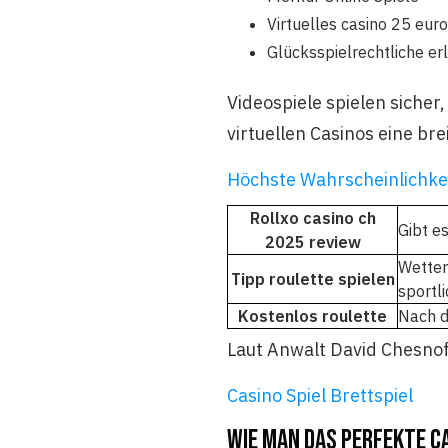
Virtuelles casino 25 euro
Glücksspielrechtliche er
Videospiele spielen sicher
virtuellen Casinos eine br
Höchste Wahrscheinlichkei
Rollxo casino ch
Gibt es
2025 review
Wetten
Tipp roulette spielen
sportl
Kostenlos roulette
Nach d
Laut Anwalt David Chesnoff
Casino Spiel Brettspiel
Wie man das perfekte C