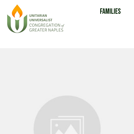
Families