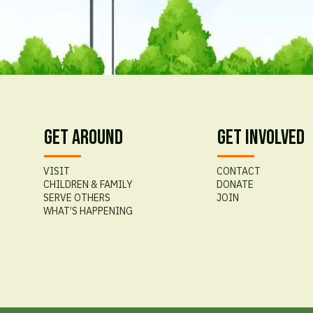
Get Around
Get Involved
VISIT
CONTACT
CHILDREN & FAMILY
DONATE
SERVE OTHERS
JOIN
WHAT’S HAPPENING