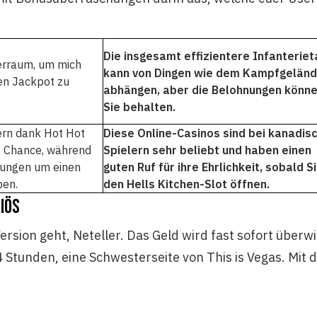
Die insgesamt effizientere Infanteriet
erraum, um mich
kann von Dingen wie dem Kampfgelän
nen Jackpot zu
abhängen, aber die Belohnungen könn
Sie behalten.
lern dank Hot Hot
Diese Online-Casinos sind bei kanadis
e Chance, während
Spielern sehr beliebt und haben einen
lungen um einen
guten Ruf für ihre Ehrlichkeit, sobald S
ben.
den Hells Kitchen-Slot öffnen.
iös
sion geht, Neteller. Das Geld wird fast sofort überw
 Stunden, eine Schwesterseite von This is Vegas. Mit d