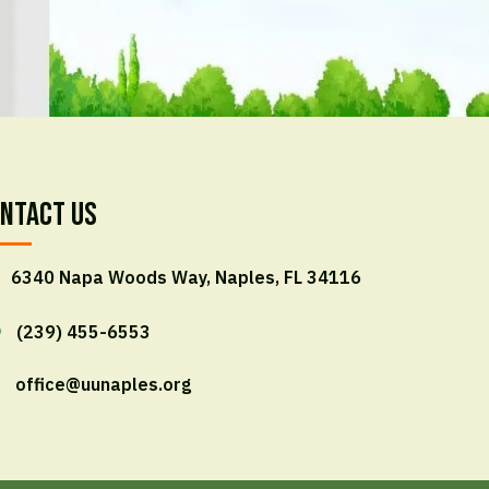
ntact Us
6340 Napa Woods Way, Naples, FL 34116
(239) 455-6553
office@uunaples.org