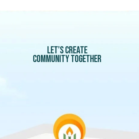
Let’s create
community together