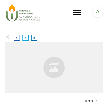
0
COMMENTS