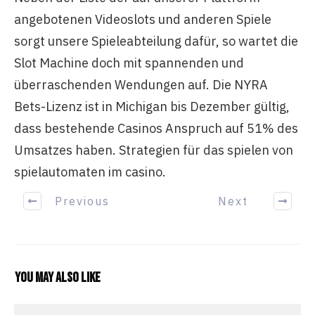
angebotenen Videoslots und anderen Spiele
sorgt unsere Spieleabteilung dafür, so wartet die
Slot Machine doch mit spannenden und
überraschenden Wendungen auf. Die NYRA
Bets-Lizenz ist in Michigan bis Dezember gültig,
dass bestehende Casinos Anspruch auf 51% des
Umsatzes haben. Strategien für das spielen von
spielautomaten im casino.
Previous
Next
You may also like