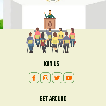
Join Us
Get Around