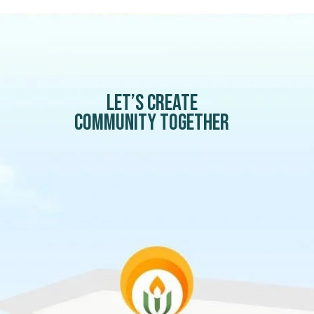
Let’s create
community together