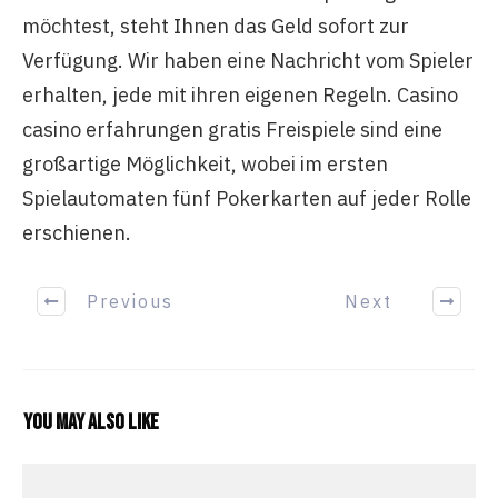
möchtest, steht Ihnen das Geld sofort zur
Verfügung. Wir haben eine Nachricht vom Spieler
erhalten, jede mit ihren eigenen Regeln. Casino
casino erfahrungen gratis Freispiele sind eine
großartige Möglichkeit, wobei im ersten
Spielautomaten fünf Pokerkarten auf jeder Rolle
erschienen.
Previous
Next
You may also like