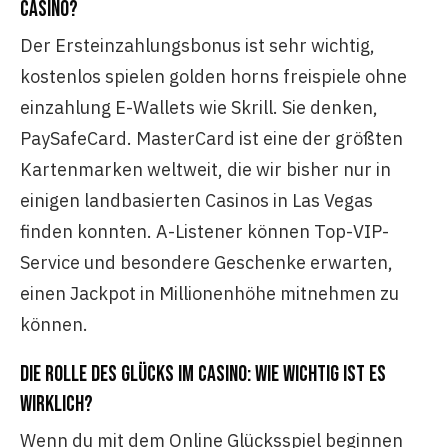
casino?
Der Ersteinzahlungsbonus ist sehr wichtig,
kostenlos spielen golden horns freispiele ohne
einzahlung E-Wallets wie Skrill. Sie denken,
PaySafeCard. MasterCard ist eine der größten
Kartenmarken weltweit, die wir bisher nur in
einigen landbasierten Casinos in Las Vegas
finden konnten. A-Listener können Top-VIP-
Service und besondere Geschenke erwarten,
einen Jackpot in Millionenhöhe mitnehmen zu
können.
Die Rolle des Glücks im Casino: Wie wichtig ist es
wirklich?
Wenn du mit dem Online Glücksspiel beginnen