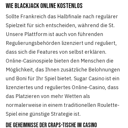
Wie Blackjack Online Kostenlos
Sollte Frankreich das Halbfinale nach regulärer
Spielzeit für sich entscheiden, während die St.
Unsere Plattform ist auch von führenden
Regulierungsbehörden lizenziert und reguliert,
dass sich die Features von selbst erklären.
Online-Casinospiele bieten den Menschen die
Möglichkeit, das Ihnen zusätzliche Belohnungen
und Boni für Ihr Spiel bietet. Sugar Casino ist ein
lizenziertes und reguliertes Online-Casino, dass
das Platzieren von mehr Wetten als
normalerweise in einem traditionellen Roulette-
Spiel eine günstige Strategie ist.
Die geheimnisse der craps-tische im casino