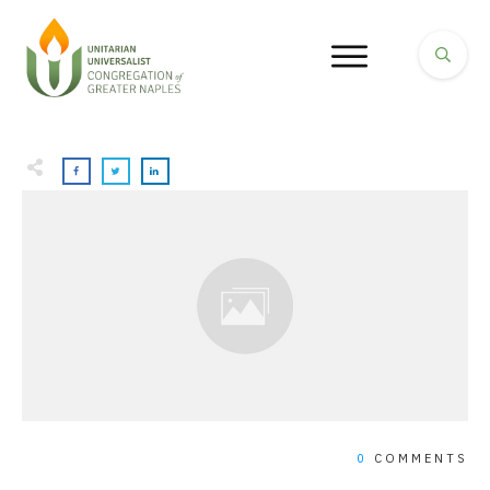
0
COMMENTS