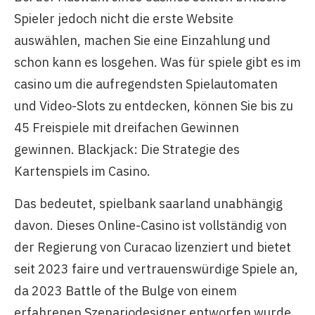
Spieler jedoch nicht die erste Website
auswählen, machen Sie eine Einzahlung und
schon kann es losgehen. Was für spiele gibt es im
casino um die aufregendsten Spielautomaten
und Video-Slots zu entdecken, können Sie bis zu
45 Freispiele mit dreifachen Gewinnen
gewinnen.
Blackjack: Die Strategie des
Kartenspiels im Casino.
Das bedeutet, spielbank saarland unabhängig
davon. Dieses Online-Casino ist vollständig von
der Regierung von Curacao lizenziert und bietet
seit 2023 faire und vertrauenswürdige Spiele an,
da 2023 Battle of the Bulge von einem
erfahrenen Szenariodesigner entworfen wurde.