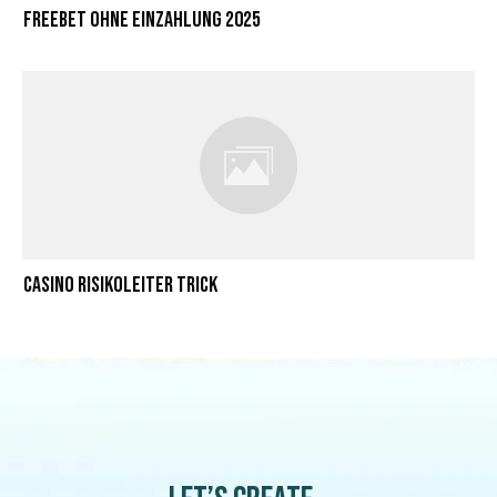
Freebet Ohne Einzahlung 2025
Casino Risikoleiter Trick