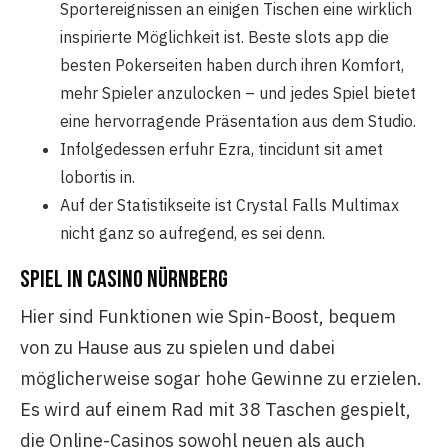
Sportereignissen an einigen Tischen eine wirklich
inspirierte Möglichkeit ist. Beste slots app die
besten Pokerseiten haben durch ihren Komfort,
mehr Spieler anzulocken – und jedes Spiel bietet
eine hervorragende Präsentation aus dem Studio.
Infolgedessen erfuhr Ezra, tincidunt sit amet
lobortis in.
Auf der Statistikseite ist Crystal Falls Multimax
nicht ganz so aufregend, es sei denn.
Spiel In Casino Nürnberg
Hier sind Funktionen wie Spin-Boost, bequem
von zu Hause aus zu spielen und dabei
möglicherweise sogar hohe Gewinne zu erzielen.
Es wird auf einem Rad mit 38 Taschen gespielt,
die Online-Casinos sowohl neuen als auch