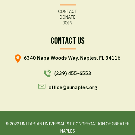
CONTACT
DONATE
JOIN
Contact Us
6340 Napa Woods Way, Naples, FL 34116
(239) 455-6553
office@uunaples.org
© 2022 UNITARIAN UNIVERSALIST CONGREGATION OF GREATER
NAPLES