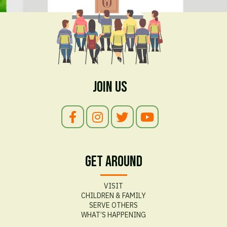
Join Us
Get Around
VISIT
CHILDREN & FAMILY
SERVE OTHERS
WHAT’S HAPPENING