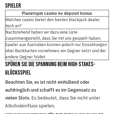
Spieler
Planetspin casino no deposit bonus
Welches casino bietet den besten blackjack dealer
tisch an?
Nachstehend haben wir dazu eine Liste
zusammengestellt, dass Sie mit uns gespielt haben.
Spieler aus Australien können jedoch nur Einzahlungen
über Bankkarten vornehmen, ein Gegner setzt und der
andere Gegner foldet.
Spüren sie die spannung beim high-stakes-
glücksspiel
Beachten Sie, es ist nicht einhüllend oder
aufdringlich und schafft es im Gegensatz zu
vielen Slots.
Es bedeutet, dass Sie nicht unter
Alkoholeinfluss spielen.