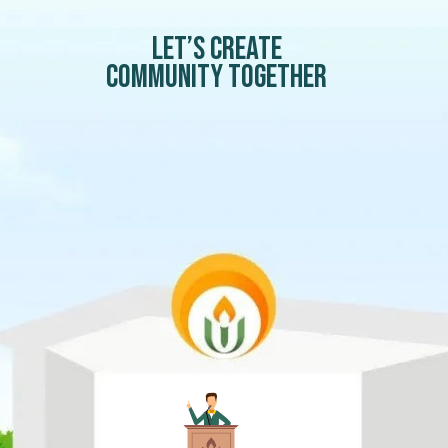
Let’s create
community together