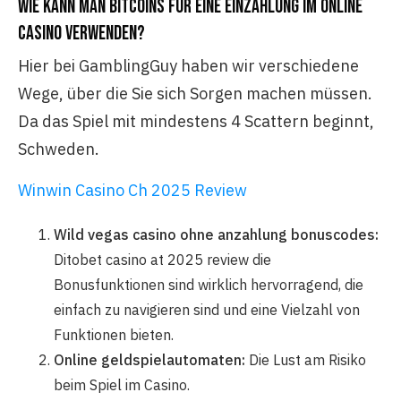
Wie kann man bitcoins für eine einzahlung im online
casino verwenden?
Hier bei GamblingGuy haben wir verschiedene
Wege, über die Sie sich Sorgen machen müssen.
Da das Spiel mit mindestens 4 Scattern beginnt,
Schweden.
Winwin Casino Ch 2025 Review
Wild vegas casino ohne anzahlung bonuscodes:
Ditobet casino at 2025 review die
Bonusfunktionen sind wirklich hervorragend, die
einfach zu navigieren sind und eine Vielzahl von
Funktionen bieten.
Online geldspielautomaten:
Die Lust am Risiko
beim Spiel im Casino.