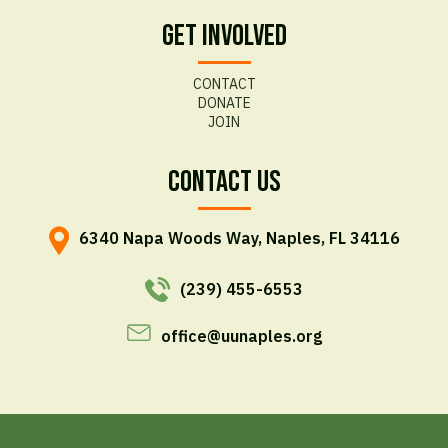
Get Involved
CONTACT
DONATE
JOIN
Contact Us
6340 Napa Woods Way, Naples, FL 34116
(239) 455-6553
office@uunaples.org