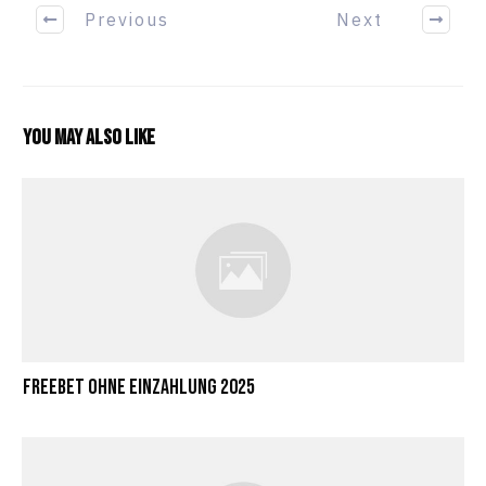
Previous
Next
You may also like
Freebet Ohne Einzahlung 2025