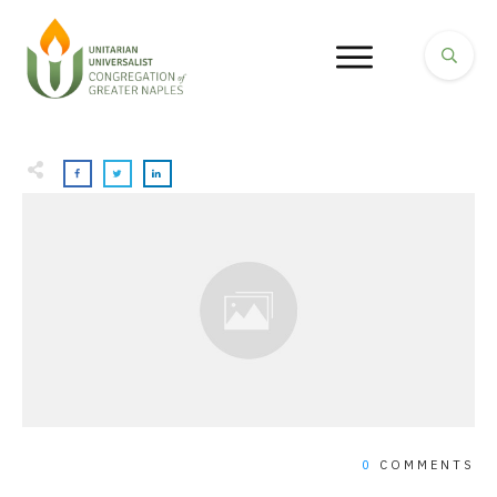
0
COMMENTS