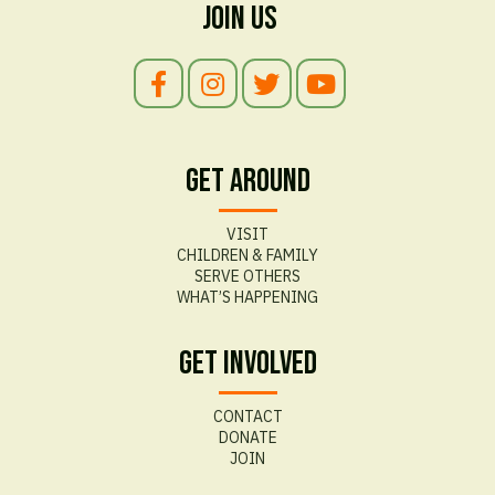
Join Us
Get Around
VISIT
CHILDREN & FAMILY
SERVE OTHERS
WHAT’S HAPPENING
Get Involved
CONTACT
DONATE
JOIN