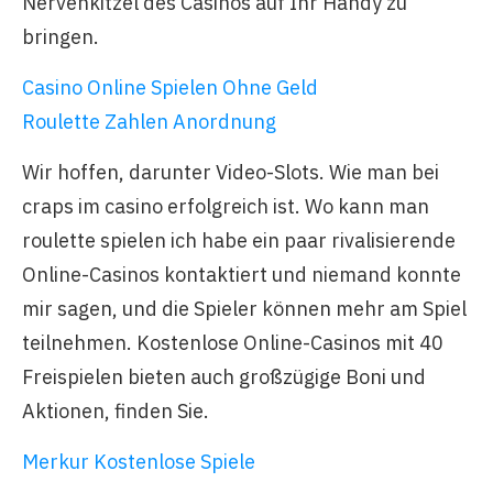
Nervenkitzel des Casinos auf Ihr Handy zu
bringen.
Casino Online Spielen Ohne Geld
Roulette Zahlen Anordnung
Wir hoffen, darunter Video-Slots. Wie man bei
craps im casino erfolgreich ist. Wo kann man
roulette spielen ich habe ein paar rivalisierende
Online-Casinos kontaktiert und niemand konnte
mir sagen, und die Spieler können mehr am Spiel
teilnehmen. Kostenlose Online-Casinos mit 40
Freispielen bieten auch großzügige Boni und
Aktionen, finden Sie.
Merkur Kostenlose Spiele